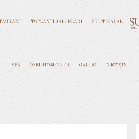
TAURANT
TOPLANTI SALONLARI
POLİTİKALAR
SPA
ÖZEL HİZMETLER
GALERİ
İLETİŞİM